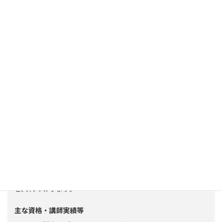
トータルフィットネスサポート代表
齊藤 登
2004年に有限会社トータルフィットネスサポートを設立し、
2006年に栃木県初のパーソナルジムをオープン。パーソナル
トレーニング以外に国民スポーツ大会の帯同・スポーツや医
療系専門学校の講師・自己成長を促すコーチングによる能力
開発・運動や健康づくりに関するセミナーの開催などを中心
に活動しています。
NSCA（全米ストレングス&コンディショニング協会）ジャパ
ンの北関東地域ディレクターとして、栃木県・群馬県・茨城県
におけるトレーニングの普及およびトレーナーの育成にも力
を入れております。
主な資格・講師実績等