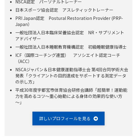
NSCA認定 パーソナルトレーナー
日本スポーツ協会認定 アスレティックトレーナー
PRI Japan認定 Postural Restoration Provider (PRP-
Japan）
一般社団法人日本臨床栄養協会認定 NR・サプリメント
アドバイザー
一般社団法人日本睡眠教育機構認定 初級睡眠健康指導士
ICF（国際コーチング連盟） アソシエイト認定コーチ
（ACC）
NSCAジャパン＆日本健康運動指導士会 第4回合同学術大会
発表「クライアントの目的達成をサポートする測定データ
の示し方」
平成30年度宇都宮市体育協会研修会講師「超簡単！運動能
力を高めるコツ～重心始動による身体の効果的な使い方
～」
詳しいプロフィールを見る