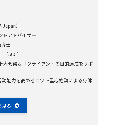
RP-Japan）
ントアドバイザー
指導士
（ACC）
学術大会発表「クライアントの目的達成をサポ
運動能力を高めるコツ～重心始動による身体
を見る