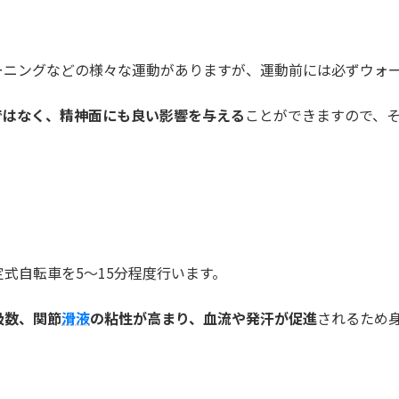
ーニングなどの様々な運動がありますが、運動前には必ずウォ
ではなく、精神面にも良い影響を与える
ことができますので、
式自転車を5～15分程度行います。
吸数、関節
滑液
の粘性が高まり、血流や発汗が促進
されるため