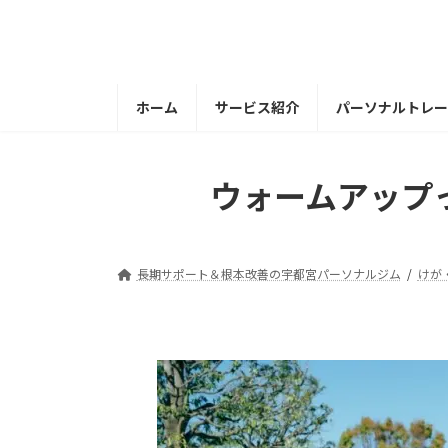
コ
ナ
ン
ビ
テ
ゲ
ン
ー
ツ
シ
ホーム
サービス紹介
パーソナルトレー
へ
ョ
ス
ン
キ
に
ウォームアップ
ッ
移
プ
動
長期サポート＆根本改善の宇都宮パーソナルジム
けが