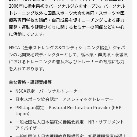
2006年に栃木県初のパーソナルジムをオープン。パーソナル
トレーニング以外に国民スポーツ大会の帯同・スポーツや医
療系専門学校の講師・自己成長を促すコーチングによる能力
開発・運動や健康づくりに関するセミナーの開催などを中心
に活動しています。
NSCA（全米ストレングス&コンディショニング協会）ジャパ
ンの北関東地域ディレクターとして、栃木県・群馬県・茨城県
におけるトレーニングの普及およびトレーナーの育成にも力
を入れております。
主な資格・講師実績等
NSCA認定 パーソナルトレーナー
日本スポーツ協会認定 アスレティックトレーナー
PRI Japan認定 Postural Restoration Provider (PRP-
Japan）
一般社団法人日本臨床栄養協会認定 NR・サプリメント
アドバイザー
一般社団法人日本睡眠教育機構認定 初級睡眠健康指導士